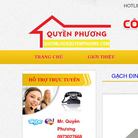
HOTLI
TRANG CHỦ
GIỚI THIỆU
GẠCH ĐI
HỖ TRỢ TRỰC TUYẾN
Mr. Quyền
Phương
0973027668