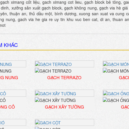
gạch ximang cốt liệu, gach ximang cot lieu, gạch block bê tông, ga
 dinh, xưởng sản xuất gạch block, gạch không nung, gạch via hè giá r
 uyên, thuận an, thủ dầu một, bình dương, xuong san xuat va cung c
ng nung, gach via he gia re uy tin khu vuc ben cat, di an, thuan an
mot
M KHÁC
NG NUNG
GẠCH TERRAZO
GẠC
ỒNG CỎ
GẠCH XÂY TƯỜNG
GẠ