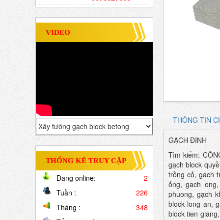
VIDEO
THÔNG TIN CH
GẠCH ĐINH
Tìm kiếm: CÔN
THỐNG KÊ TRUY CẬP
gạch block quyề
trồng cỏ, gach 
Đang online:
2
ống, gach ong,
Tuần :
226
phuong, gạch k
block long an, 
Tháng :
348
block tien giang