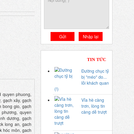
TIN TỨC
Đường chục tỷ
bị "méo" do...
lỗi khách quan
(!)
 quyen phuong,
Vỉa hè càng
, gạch xây, gạch
trơn, lòng tin
h bong gio, gạch
càng dễ trượt
n phương, quyen
ình dương, gạch
ck long an, gach
ock hóc môn, gach