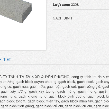
Lượt xem:
3328
GẠCH ĐINH
I TIẾT
G TY TNHH TM DV & XD QUYỀN PHƯƠNG, cong ty tnhh tm dc & xd
n phương, gach block quyen phuong, gạch block, gach block, gach xay
trong co, gach nua, gạch nửa, gạch cột, gach cot, gạch bông gió, gac
 gạch xây tường, gach xay tuong, gạch móng, gach mong, quyề
hông nung, gach khong nung, gach block binh duong, gạch block b
gach block tphcm, gạch block miền tây, gach block mien tay, gạch blo
, gạch block tiền giang, gạch block củ chi, gach block cu chi, gạch bl