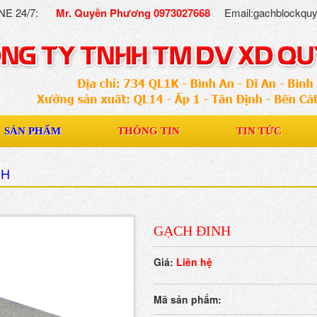
NE 24/7:
Mr. Quyền Phương 0973027668
Email:gachblockq
SẢN PHẨM
THÔNG TIN
TIN TỨC
NH
GẠCH ĐINH
Giá:
Liên hệ
Mã sản phẩm: