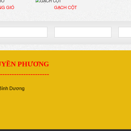
NG GIÓ
GẠCH CỘT
QUYỀN PHƯƠNG
---------------------
- Bình Dương