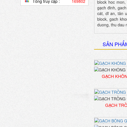
Tổng truy cập :
169802
block hoc mon, 
gạch đinh, gach
cát, dĩ an, tân
block, gach kho
duong, thu dau 
SẢN PHẨ
GẠCH KHÔ
GẠCH TR