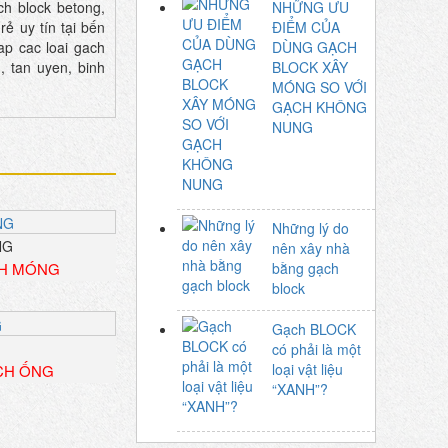
ch block betong,
NHỮNG ƯU
ẻ uy tín tại bến
ĐIỂM CỦA
ap cac loai gach
DÙNG GẠCH
, tan uyen, binh
BLOCK XÂY
MÓNG SO VỚI
GẠCH KHÔNG
NUNG
Những lý do
nên xây nhà
bằng gạch
H MÓNG
block
Gạch BLOCK
có phải là một
loại vật liệu
CH ỐNG
“XANH”?