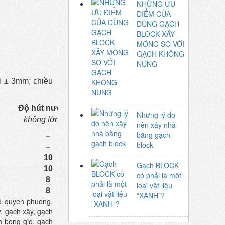
NHỮNG ƯU
ĐIỂM CỦA
DÙNG GẠCH
BLOCK XÂY
MÓNG SO VỚI
GẠCH KHÔNG
NUNG
ài ± 3mm; chiều
Độ hút nước (%)
Những lý do
không lớn hơn
nên xây nhà
bằng gạch
–
block
–
10
Gạch BLOCK
10
có phải là một
8
loại vật liệu
8
“XANH”?
 quyen phuong,
, gạch xây, gạch
h bong gio, gạch