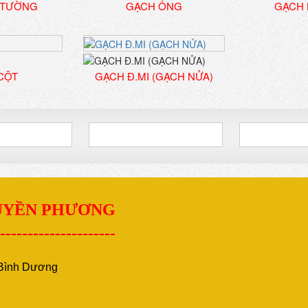
 TƯỜNG
GẠCH ỐNG
GẠCH 
CỘT
GẠCH Đ.MI (GẠCH NỬA)
QUYỀN PHƯƠNG
---------------------
- Bình Dương