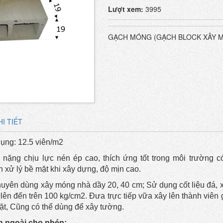
Lượt xem:
3995
GẠCH MÓNG (GẠCH BLOCK XÂY 
I TIẾT
ụng: 12.5 viên/m2
 nặng chịu lực nén ép cao, thích ứng tốt trong môi trường c
 xử lý bề mặt khi xây dựng, độ mịn cao.
yên dùng xây móng nhà dầy 20, 40 cm; Sử dụng cốt liệu đá, x
ên đến trên 100 kg/cm2. Đưa trực tiếp vữa xây lên thành viê
ặt, Cũng có thể dùng để xây tường.
n ngoài cho phép: