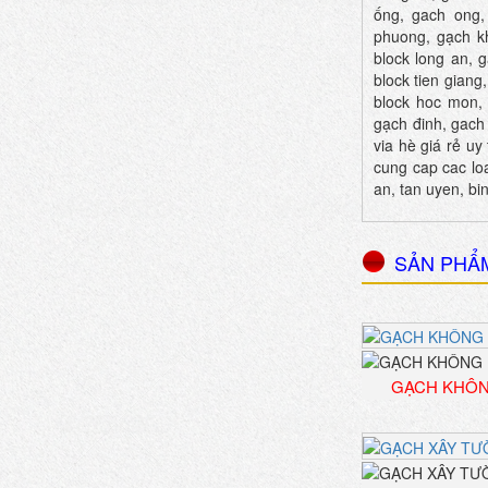
ống, gach ong,
phuong, gạch k
block long an, 
block tien giang
block hoc mon, 
gạch đinh, ga
via hè giá rẻ uy
cung cap cac loa
an, tan uyen, bi
SẢN PHẨ
GẠCH KHÔ