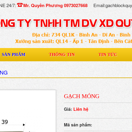
NE 24/7:
Mr. Quyền Phương 0973027668
Email:gachblockq
SẢN PHẨM
THÔNG TIN
TIN TỨC
ÓNG
GẠCH MÓNG
Giá:
Liên hệ
Mã sản phẩm: