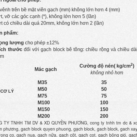
vênh trên bề mặt viên gạch (mm) không lớn hơn 4 (mm)
t, vỡ các góc cạnh (*), không lớn hơn 5 (lần)
ứt có chiều dài quá 20mm, không lớn hơn 2 (lần)
ản phẩm:
rọng lượng
cho phép ±12%
kích thước
đối với gạch block bê tông: chiều rộng và chiều d
mm
2
Cường độ nén( kg/cm
)
Mác gạch
không nhỏ hơn
M35
35
M50
50
 CƠ LÝ
M75
75
M100
100
M150
150
M200
200
G TY TNHH TM DV & XD QUYỀN PHƯƠNG, cong ty tnhh tm dc & xd
n phương, gach block quyen phuong, gạch block, gach block, gach xay
trong co, gach nua, gạch nửa, gạch cột, gach cot, gạch bông gió, gac