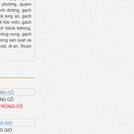
n phương, quyen
ình dương, gạch
ck long an, gach
ock hóc môn, gach
ch block betong,
hông nung, gạch
xuong san xuat va
cat, di an, thuan
TRỒNG CỎ