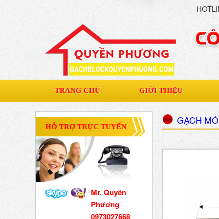
HOTLI
TRANG CHỦ
GIỚI THIỆU
GẠCH M
HỖ TRỢ TRỰC TUYẾN
Mr. Quyền
Phương
0973027668