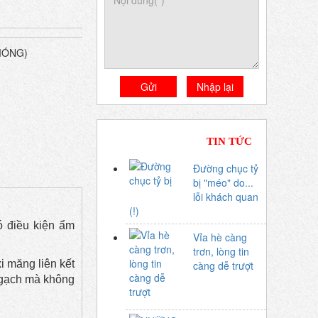
MÓNG)
TIN TỨC
Đường chục tỷ
bị "méo" do...
lỗi khách quan
(!)
ó điều kiện ẩm
Vỉa hè càng
trơn, lòng tin
i măng liên kết
càng dễ trượt
n gạch mà không