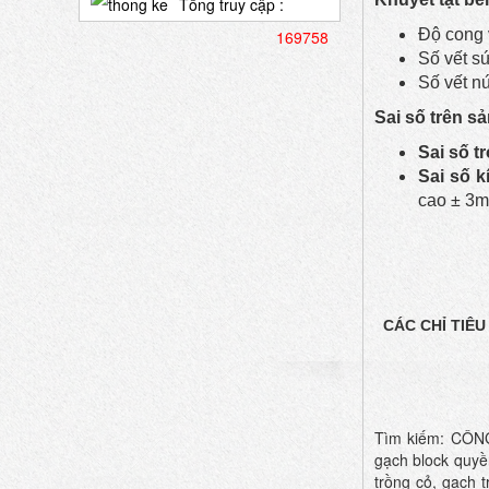
Tổng truy cập :
Độ cong 
169758
Số vết sứ
Số vết n
Sai số trên s
Sai số t
Sai số 
cao ± 3
CÁC CHỈ TIÊU
Tìm kiếm: CÔN
gạch block quyề
trồng cỏ, gach 