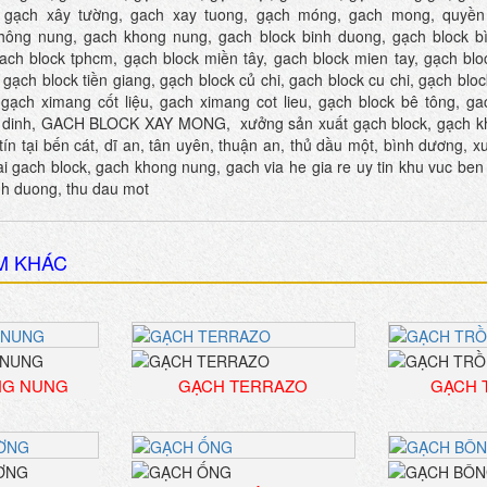
 gạch xây tường, gach xay tuong, gạch móng, gach mong, quyề
hông nung, gach khong nung, gach block binh duong, gạch block b
gach block tphcm, gạch block miền tây, gach block mien tay, gạch blo
, gạch block tiền giang, gạch block củ chi, gach block cu chi, gạch bl
gạch ximang cốt liệu, gach ximang cot lieu, gạch block bê tông, ga
ch dinh, GACH BLOCK XAY MONG,
xưởng sản xuất gạch block, gạch k
 tín tại bến cát, dĩ an, tân uyên, thuận an, thủ dầu một, bình dương, 
i gach block, gach khong nung, gach via he gia re uy tin khu vuc ben 
nh duong, thu dau mot
M KHÁC
NG NUNG
GẠCH TERRAZO
GẠCH 