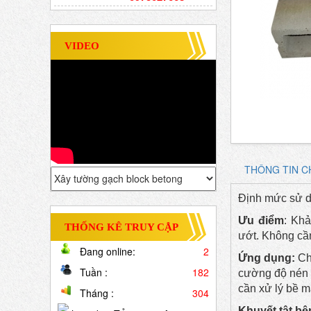
VIDEO
THÔNG TIN CH
Định mức sử d
Ưu điểm
:
Khả
THỐNG KÊ TRUY CẬP
ướt. Không cần
Đang online:
2
Ứng dụng:
Chu
Tuần :
182
cường độ nén l
cần xử lý bề m
Tháng :
304
Khuyết tật bê